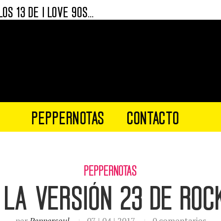
ENTEROS DE CORAZÓN
ENTEROS DE CORAZÓN 2.0
VENTEROS DE CORAZÓN
TERA
NTERO
0S FUERON MÁS QUE SUPERPODEROSOS
 90S FUERON SUPERPODEROSOS.
PEPPERNOTAS
CONTACTO
0S EN LA P+T@ CASA.
VE 90’S EN BOGOTÁ
PEPPERNOTAS
s la versión 23 de roc
por
Peppersoul
07 | 04 | 2017
0 comentarios