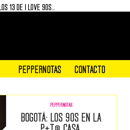
OS 13 DE I LOVE 90S...
ENTEROS DE CORAZÓN
ENTEROS DE CORAZÓN 2.0
VENTEROS DE CORAZÓN
TERA
NTERO
0S FUERON MÁS QUE SUPERPODEROSOS
PEPPERNOTAS
CONTACTO
 90S FUERON SUPERPODEROSOS.
0S EN LA P+T@ CASA.
VE 90’S EN BOGOTÁ
PEPPERNOTAS
Bogotá: Los 90s en la
P+t@ casa.