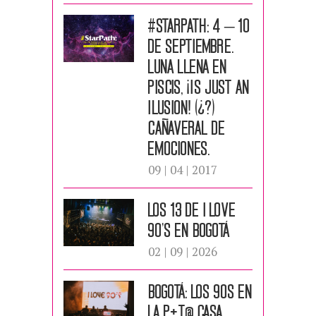
#STARPATH: 4 – 10
DE SEPTIEMBRE.
Luna llena en
Piscis, ¡Is Just an
Ilusion! (¿?)
Cañaveral de
emociones.
09 | 04 | 2017
LOS 13 DE I LOVE
90’S EN BOGOTÁ
02 | 09 | 2026
Bogotá: Los 90s en
la P+t@ casa.